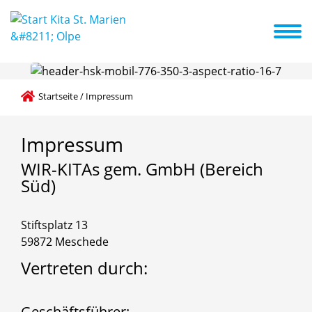
ption
Unsere Einrichtung
Betreuung
Kooperationen
News
Öffnungszeiten / Buchungszeiten
Startseite
/
Impressum
Impressum
WIR-KITAs
gem.
GmbH
(Bereich
Süd)
Stiftsplatz 13
59872 Meschede
Vertreten durch:
Geschäftsführer: