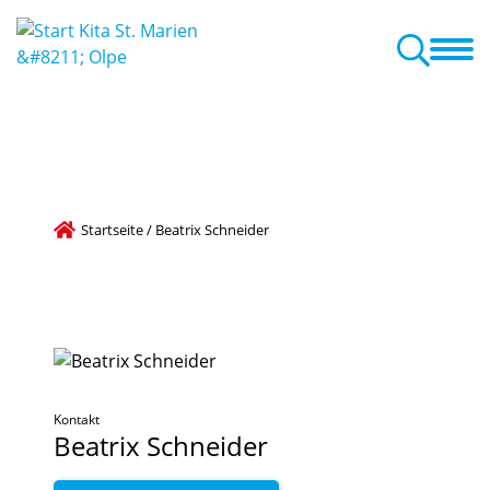
ption
Unsere Einrichtung
Betreuung
Kooperationen
News
Öffnungszeiten / Buchungszeiten
Startseite
/
Beatrix Schneider
Kontakt
Beatrix
Schneider